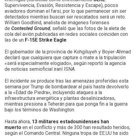
Supervivencia, Evasión, Resistencia y Escape), pocos
aviadores dominan el farsi, por lo que permanecer sin ser
detectados mientras buscan ser rescatados será un reto.
William Goodhind, analista de imágenes forenses
de
Contested Ground
, señaló que las fotos de la aleta de
cola del avión publicadas en redes sociales coinciden con
las de un
F-15E Strike Eagle
.
El gobernador de la provincia de Kohgiluyeh y Boyer-Ahmad
declaró que cualquiera que capture o mate a la tripulación
«será especialmente elogiado», según reportó la agencia
de noticias semioficial iraní ISNA.
El incidente se produce tras las amenazas proferidas esta
semana por Trump de bombardear al país hasta devolverlo
a la «Edad de Piedra», incluyendo ataques a la
infraestructura energética y plantas desalinizadoras,
mientras presiona a Teherán para que ponga fin a la guerra
bajo los términos de Washington.
Hasta ahora,
13 militares estadounidenses han
muerto
en el conflicto y más de 300 han resultado heridos,
según el Comando Central. Ninguna tropa de EE.UU ha sido