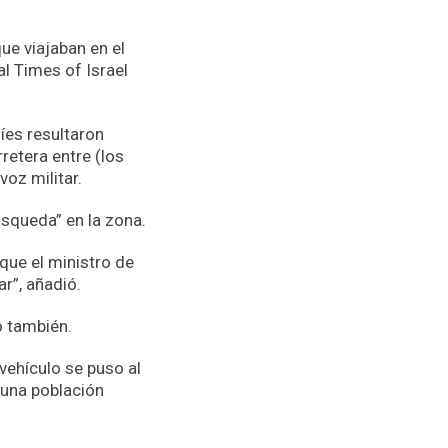
que viajaban en el
al Times of Israel
íes resultaron
retera entre (los
oz militar.
úsqueda” en la zona.
aque el ministro de
r”, añadió.
o también.
vehículo se puso al
 una población