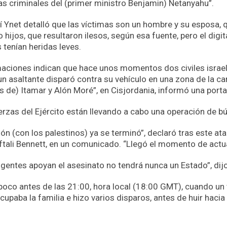
cas criminales del (primer ministro Benjamin) Netanyahu”.
aelí Ynet detalló que las víctimas son un hombre y su esposa, 
hijos, que resultaron ilesos, según esa fuente, pero el digit
 tenían heridas leves.
aciones indican que hace unos momentos dos civiles israel
 asaltante disparó contra su vehículo en una zona de la car
 de) Itamar y Alón Moré”, en Cisjordania, informó una portav
erzas del Ejército están llevando a cabo una operación de b
ón (con los palestinos) ya se terminó”, declaró tras este at
aftali Bennett, en un comunicado. “Llegó el momento de actua
igentes apoyan el asesinato no tendrá nunca un Estado”, dij
 poco antes de las 21:00, hora local (18:00 GMT), cuando un 
cupaba la familia e hizo varios disparos, antes de huir hacia