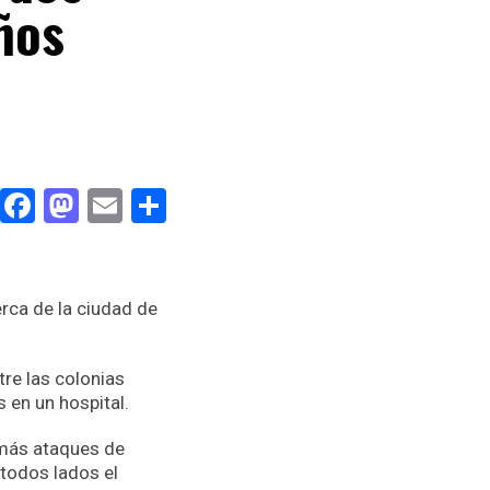
iños
Facebook
Mastodon
Email
Compartir
erca de la ciudad de
tre las colonias
 en un hospital.
 más ataques de
 todos lados el