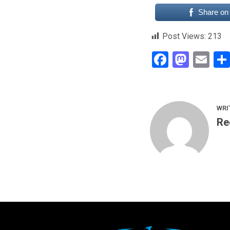
Share on
Post Views:
213
Faceboo
Mast
Em
WRI
Re