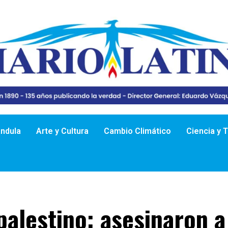
ándula
Arte y Cultura
Cambio Climático
Ciencia y 
palestino: asesinaron a