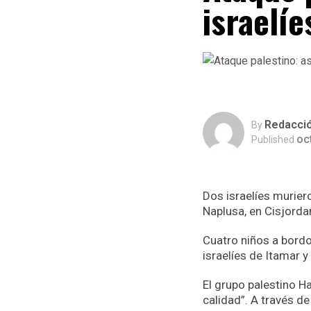
israelíe
Redacci
By
oc
Published
Dos israelíes murier
Naplusa, en Cisjordan
Cuatro niños a bordo 
israelíes de Itamar 
El grupo palestino H
calidad”. A través d