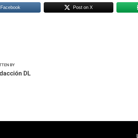
 Facebook
Post on X
k
odon
ail
Compartir
TTEN BY
dacción DL