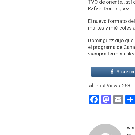
TVO de oriente…así 
Rafael Domínguez.
El nuevo formato del
martes y miércoles a 
Domínguez dijo que n
el programa de Canal
siempre termina alca
Share on
Post Views:
258
Faceboo
Mast
Em
WRI