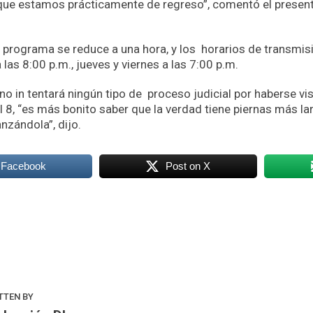
que estamos prácticamente de regreso”, comentó el presen
 programa se reduce a una hora, y los horarios de transmisi
las 8:00 p.m., jueves y viernes a las 7:00 p.m.
o in tentará ningún tipo de proceso judicial por haberse vi
 8, “es más bonito saber que la verdad tiene piernas más la
nzándola”, dijo.
 Facebook
Post on X
k
odon
ail
Compartir
TTEN BY