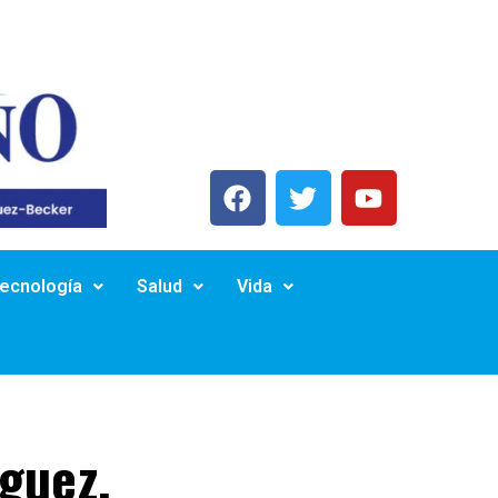
Tecnología
Salud
Vida
guez,