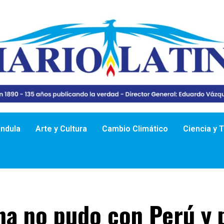
ándula
Arte y Cultura
Cambio Climático
Ciencia y 
na no pudo con Perú y 