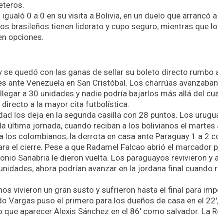
eteros.
 igualó 0 a 0 en su visita a Bolivia, en un duelo que arrancó a
los brasileños tienen liderato y cupo seguro, mientras que l
en opciones.
y se quedó con las ganas de sellar su boleto directo rumbo 
es ante Venezuela en San Cristóbal. Los charrúas avanzaban 
llegar a 30 unidades y nadie podría bajarlos más allá del cu
 directo a la mayor cita futbolística.
ldad los deja en la segunda casilla con 28 puntos. Los urug
a última jornada, cuando reciban a los bolivianos el martes a
a los colombianos, la derrota en casa ante Paraguay 1 a 2 c
ara el cierre. Pese a que Radamel Falcao abrió el marcador p
nio Sanabria le dieron vuelta. Los paraguayos revivieron y 
unidades, ahora podrían avanzar en la jordana final cuando r
nos vivieron un gran susto y sufrieron hasta el final para im
o Vargas puso el primero para los dueños de casa en el 22′
uvo que aparecer Alexis Sánchez en el 86′ como salvador. La R