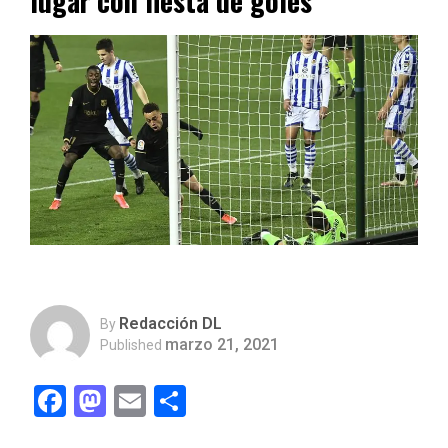
lugar con fiesta de goles
Redacción DL
By
marzo 21, 2021
Published
Facebook
Mastodon
Email
Compartir