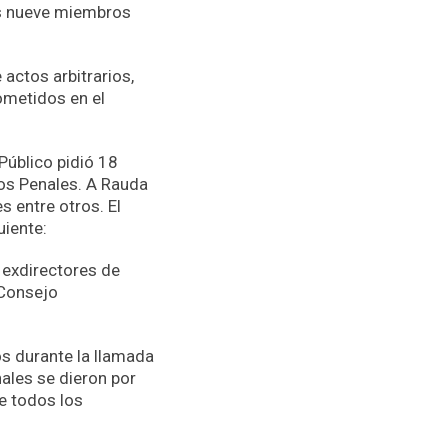
los nueve miembros
actos arbitrarios,
cometidos en el
Público pidió 18
ros Penales. A Rauda
es entre otros. El
uiente:
 exdirectores de
 Consejo
tos durante la llamada
nales se dieron por
ue todos los