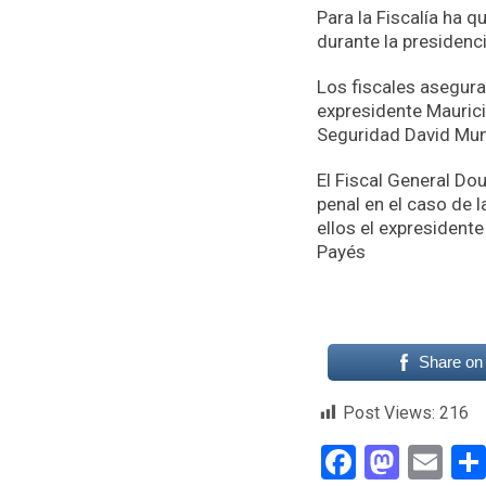
Para la Fiscalía ha
durante la presidenci
Los fiscales asegura
expresidente Maurici
Seguridad David Mung
El Fiscal General Do
penal en el caso de 
ellos el expresidente
Payés
Share on
Post Views:
216
Faceboo
Mast
Em