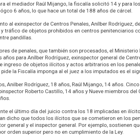
ra el mediador Raúl Mijango, la fiscalía solicitó 14 y para 
ógco 6 años, lo que hace un total de 188 años de cárcel.
to al exinspector de Centros Penales, Anílber Rodríguez, de 
s y tráfico de objetos prohibidos en centros penitenciarios 
tre pandillas.
tores de penales, que también son procesados, el Ministerio 
is años para Anílber Rodríguez, exinspector general de Cent
de ingreso de objetos ilícitos y actos arbitrarios en los penal
pide la Fiscalía imponga al el juez a los imputados es el sig
s, Anilber Rodríguez, 18 años, Raúl Mijango, 14 años. Cinco
binspector Roberto Castillo, 14 años y Nueve miembros del
años.
te el último día del juicio contra los 18 implicadas en ilíci
han dicho que todos los ilícitos que se cometieron en los pe
tor general y el inspector general. Por ejemplo, sostienen q
por orden superior pero no en cumplimiento de la Ley.