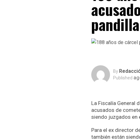
acusado
pandilla
Redacci
By
ag
Published
La Fiscalía General d
acusados de cometer 
siendo juzgados en e
Para el ex director 
también están siendo