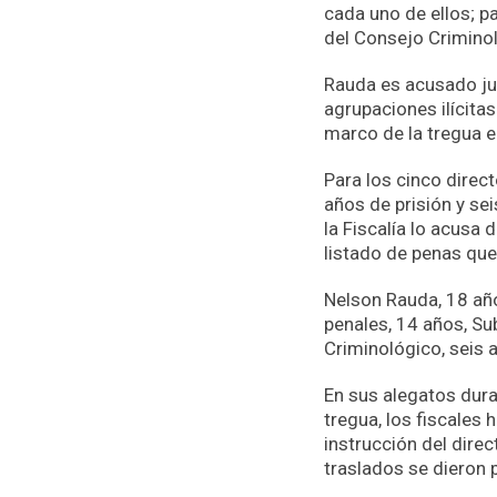
cada uno de ellos; pa
del Consejo Criminol
Rauda es acusado jun
agrupaciones ilícita
marco de la tregua en
Para los cinco direc
años de prisión y se
la Fiscalía lo acusa 
listado de penas que 
Nelson Rauda, 18 año
penales, 14 años, Su
Criminológico, seis 
En sus alegatos duran
tregua, los fiscales 
instrucción del direc
traslados se dieron 