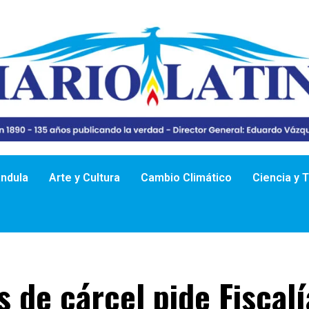
ándula
Arte y Cultura
Cambio Climático
Ciencia y 
 de cárcel pide Fiscalí