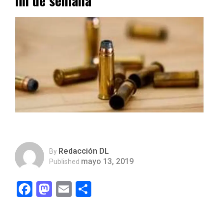
fin de semana
Redacción DL
By
mayo 13, 2019
Published
Facebook
Mastodon
Email
Compartir