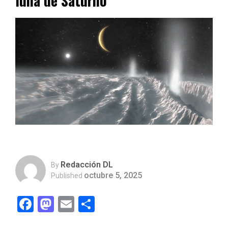
luna de Saturno
Redacción DL
By
octubre 5, 2025
Published
Facebook
Mastodon
Email
Compartir