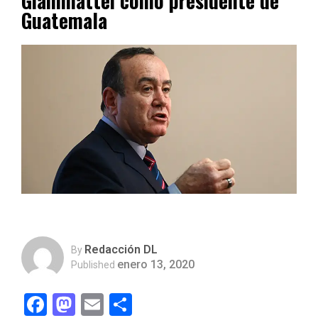
Giammattei como presidente de
Guatemala
Redacción DL
By
enero 13, 2020
Published
Facebook
Mastodon
Email
Compartir