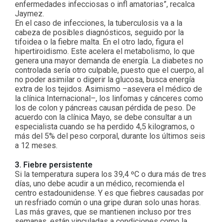
enfermedades infecciosas o infl amatorias”, recalca
Jaymez.
En el caso de infecciones, la tuberculosis va a la
cabeza de posibles diagnósticos, seguido por la
tifoidea o la fiebre malta. En el otro lado, figura el
hipertiroidismo. Este acelera el metabolismo, lo que
genera una mayor demanda de energía. La diabetes no
controlada sería otro culpable, puesto que el cuerpo, al
no poder asimilar o digerir la glucosa, busca energía
extra de los tejidos. Asimismo –asevera el médico de
la clínica Internacional–, los linfomas y cánceres como
los de colon y páncreas causan pérdida de peso. De
acuerdo con la clínica Mayo, se debe consultar a un
especialista cuando se ha perdido 4,5 kilogramos, o
más del 5% del peso corporal, durante los últimos seis
a 12 meses.
3. Fiebre persistente
Si la temperatura supera los 39,4 ºC o dura más de tres
días, uno debe acudir a un médico, recomienda el
centro estadounidense. Y es que fiebres causadas por
un resfriado común o una gripe duran solo unas horas.
Las más graves, que se mantienen incluso por tres
semanas, están vinculadas a condiciones como la